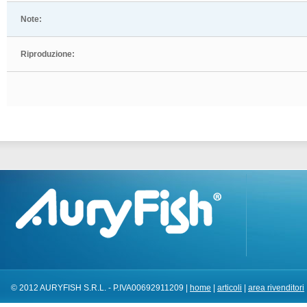
Note:
Riproduzione:
© 2012 AURYFISH S.R.L. - P.IVA00692911209 |
home
|
articoli
|
area rivenditori