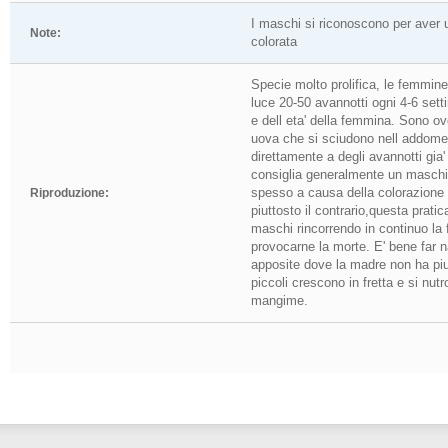
I maschi si riconoscono per aver 
Note:
colorata
Specie molto prolifica, le femmin
luce 20-50 avannotti ogni 4-6 sett
e dell eta' della femmina. Sono ov
uova che si sciudono nell addome
direttamente a degli avannotti gia' 
consiglia generalmente un masch
spesso a causa della colorazione d
Riproduzione:
piuttosto il contrario,questa pratic
maschi rincorrendo in continuo la
provocarne la morte. E' bene far na
apposite dove la madre non ha piu' 
piccoli crescono in fretta e si nut
mangime.