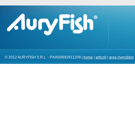
© 2012 AURYFISH S.R.L. - P.IVA00692911209 |
home
|
articoli
|
area rivenditori