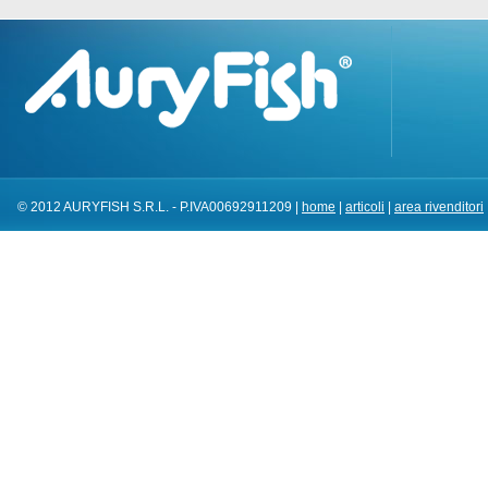
© 2012 AURYFISH S.R.L. - P.IVA00692911209 |
home
|
articoli
|
area rivenditori