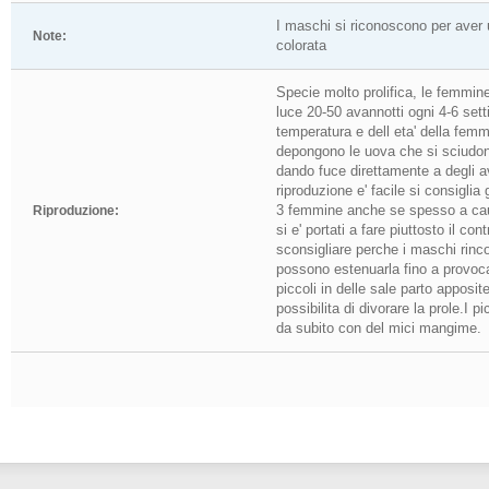
I maschi si riconoscono per aver 
Note:
colorata
Specie molto prolifica, le femmin
luce 20-50 avannotti ogni 4-6 sett
temperatura e dell eta' della femm
depongono le uova che si sciudo
dando fuce direttamente a degli av
riproduzione e' facile si consigli
3 femmine anche se spesso a cau
Riproduzione:
si e' portati a fare piuttosto il con
sconsigliare perche i maschi rinc
possono estenuarla fino a provoca
piccoli in delle sale parto apposit
possibilita di divorare la prole.I p
da subito con del mici mangime.