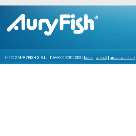
© 2012 AURYFISH S.R.L. - P.IVA00692911209 |
home
|
articoli
|
area rivenditori