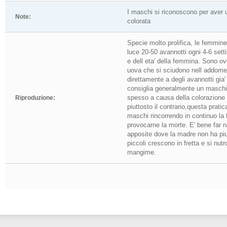
I maschi si riconoscono per aver 
Note:
colorata
Specie molto prolifica, le femmin
luce 20-50 avannotti ogni 4-6 sett
e dell eta' della femmina. Sono ov
uova che si sciudono nell addome
direttamente a degli avannotti gia' 
consiglia generalmente un masch
spesso a causa della colorazione d
Riproduzione:
piuttosto il contrario,questa pratic
maschi rincorrendo in continuo la
provocarne la morte. E' bene far na
apposite dove la madre non ha piu' 
piccoli crescono in fretta e si nut
mangime.