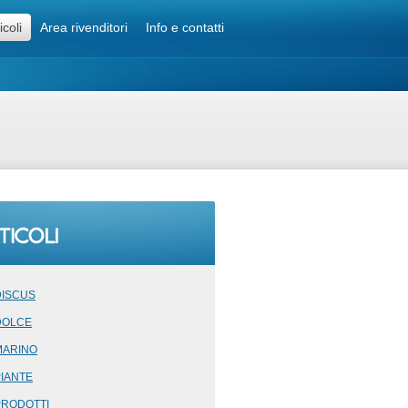
icoli
Area rivenditori
Info e contatti
DISCUS
DOLCE
MARINO
PIANTE
PRODOTTI