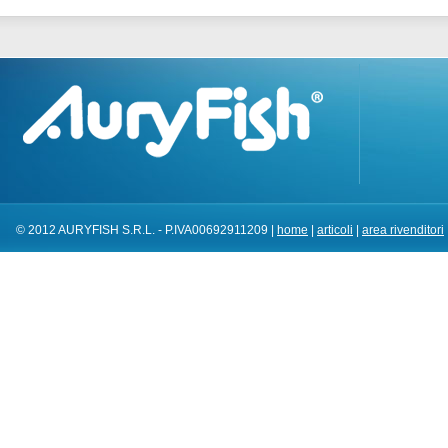
© 2012 AURYFISH S.R.L. - P.IVA00692911209 |
home
|
articoli
|
area rivenditori