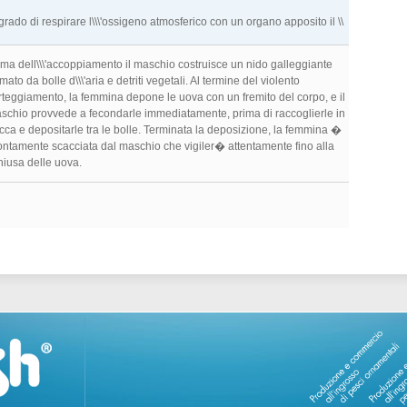
 grado di respirare l\\\'ossigeno atmosferico con un organo apposito il \\
ima dell\\\'accoppiamento il maschio costruisce un nido galleggiante
mato da bolle d\\\'aria e detriti vegetali. Al termine del violento
rteggiamento, la femmina depone le uova con un fremito del corpo, e il
schio provvede a fecondarle immediatamente, prima di raccoglierle in
cca e depositarle tra le bolle. Terminata la deposizione, la femmina �
ontamente scacciata dal maschio che vigiler� attentamente fino alla
hiusa delle uova.