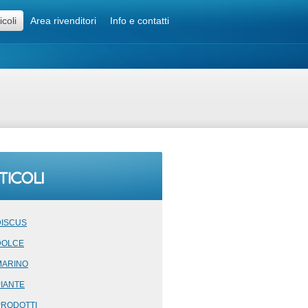
icoli
Area rivenditori
Info e contatti
DISCUS
DOLCE
MARINO
PIANTE
PRODOTTI