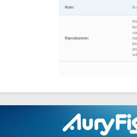
Note:
In
Pr
for
co
Riproduzione:
ma
bo
pr
sc