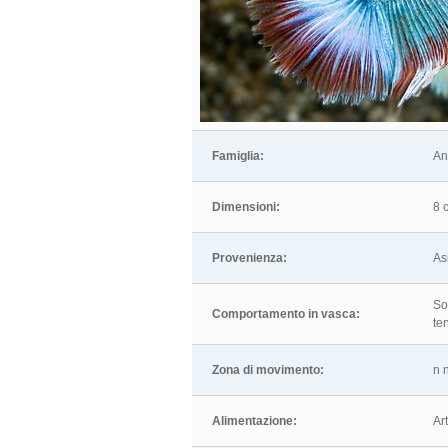
Famiglia:
An
Dimensioni:
8 
Provenienza:
As
So
Comportamento in vasca:
te
Zona di movimento:
n 
Alimentazione:
Ar