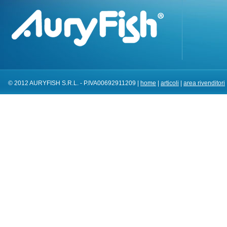
© 2012 AURYFISH S.R.L. - P.IVA00692911209 |
home
|
articoli
|
area rivenditori