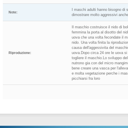
I maschi adulti hanno bisogno di s
Note:
dimostrare molto aggressivi anche 
Il maschio costruisce il nido di bo
femmina la porta al disotto del n
uova che una volta fecondate il 
nido. Una volta finita la riproduzi
causa dell'aggessivita del maschio
uova.Dopo circa 24 ore le uova si
Riproduzione:
togliere il maschio.Lo sviluppo del
nutrono gia con del micro mangime
bene creare una vasca per l'alle
e molta vegetazione perche i mas
picchiarsi fra loro