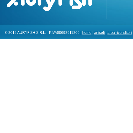
© 2012 AURYFISH S.R.L. - P.IVA00692911209 |
home
|
articoli
|
area rivenditori