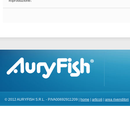
Riproduzione:
© 2012 AURYFISH S.R.L. - P.IVA00692911209 |
home
|
articoli
|
area rivenditori