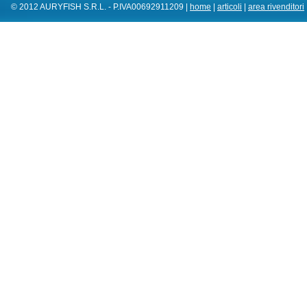
© 2012 AURYFISH S.R.L. - P.IVA00692911209 |
home
|
articoli
|
area rivenditori