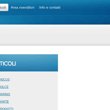
icoli
Area rivenditori
Info e contatti
DISCUS
DOLCE
MARINO
PIANTE
PRODOTTI