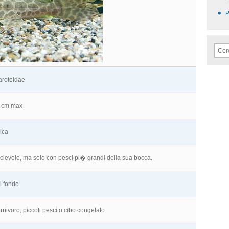
aroteidae
 cm max
rica
cievole, ma solo con pesci pi� grandi della sua bocca.
l fondo
rnivoro, piccoli pesci o cibo congelato