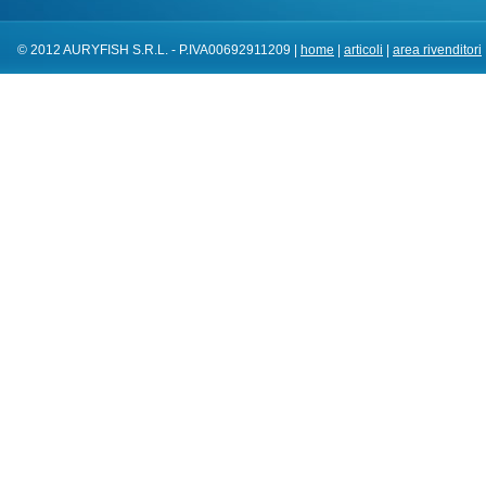
© 2012 AURYFISH S.R.L. - P.IVA00692911209 |
home
|
articoli
|
area rivenditori