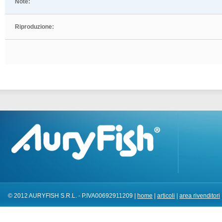
Note:
Riproduzione:
© 2012 AURYFISH S.R.L. - P.IVA00692911209 |
home
|
articoli
|
area rivenditori