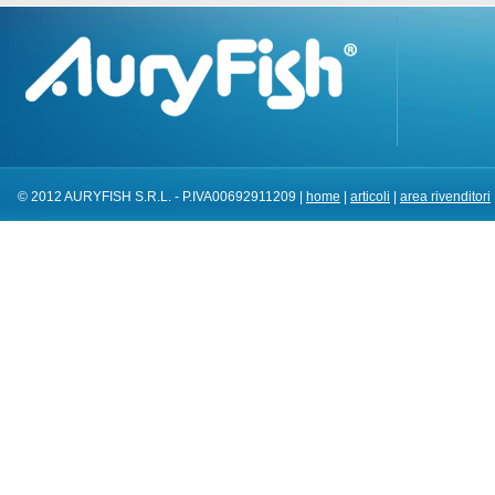
© 2012 AURYFISH S.R.L. - P.IVA00692911209 |
home
|
articoli
|
area rivenditori