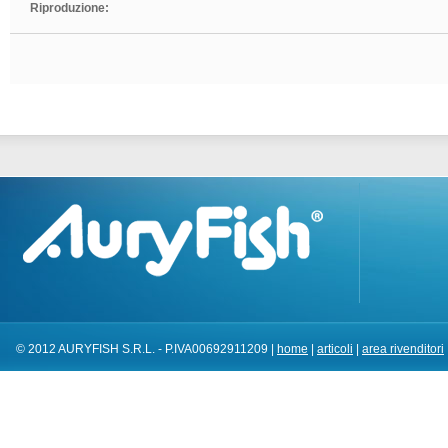
Riproduzione:
© 2012 AURYFISH S.R.L. - P.IVA00692911209 |
home
|
articoli
|
area rivenditori