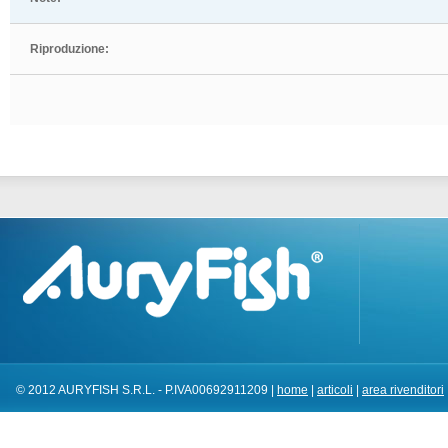
Riproduzione:
© 2012 AURYFISH S.R.L. - P.IVA00692911209 |
home
|
articoli
|
area rivenditori