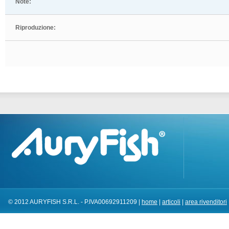
Note:
Riproduzione:
© 2012 AURYFISH S.R.L. - P.IVA00692911209 |
home
|
articoli
|
area rivenditori