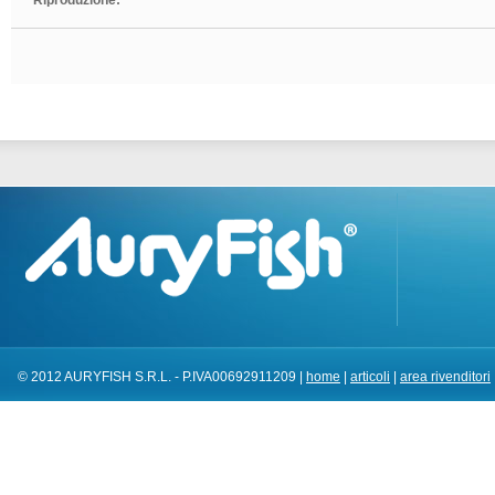
Riproduzione:
© 2012 AURYFISH S.R.L. - P.IVA00692911209 |
home
|
articoli
|
area rivenditori