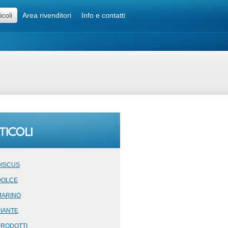
icoli
Area rivenditori
Info e contatti
DISCUS
DOLCE
MARINO
PIANTE
PRODOTTI