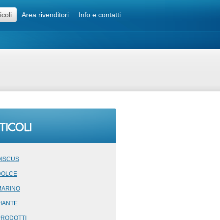
icoli
Area rivenditori
Info e contatti
DISCUS
DOLCE
MARINO
PIANTE
PRODOTTI