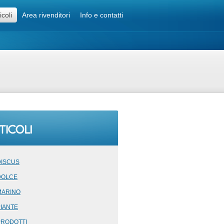
icoli
Area rivenditori
Info e contatti
DISCUS
DOLCE
MARINO
PIANTE
PRODOTTI