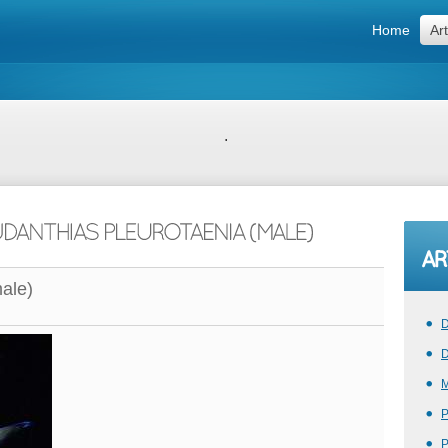
Home
Art
.
ale)