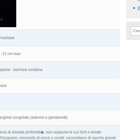
rranidae
 -12 cm max
lippine - barriera corallina
vace
ngime congelato (artemie e gamberetti)
ecie di elevata profondit�, non sopporta le luci forti e dirette
ll'acquario, necessita di rocce o coralli. necessitano di vasche grandi