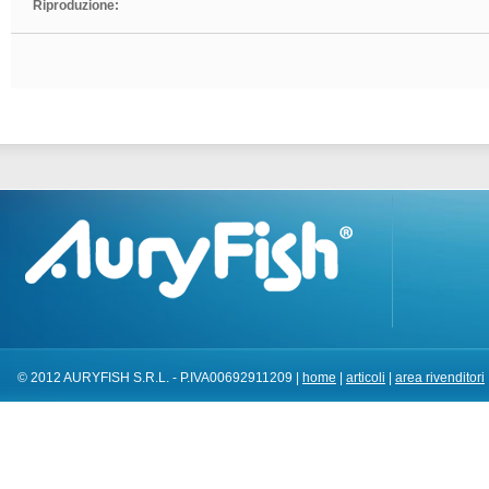
Riproduzione:
© 2012 AURYFISH S.R.L. - P.IVA00692911209 |
home
|
articoli
|
area rivenditori