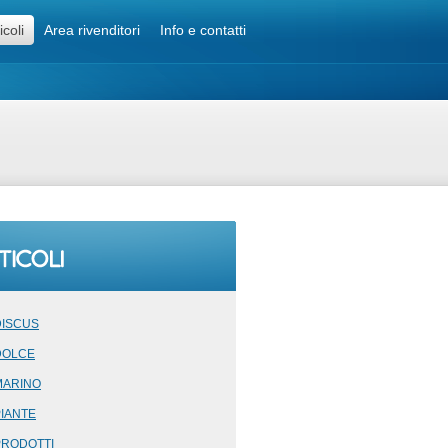
icoli
Area rivenditori
Info e contatti
DISCUS
DOLCE
MARINO
PIANTE
PRODOTTI