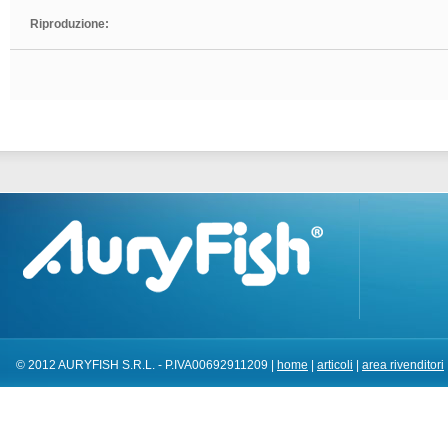
Riproduzione:
© 2012 AURYFISH S.R.L. - P.IVA00692911209 |
home
|
articoli
|
area rivenditori