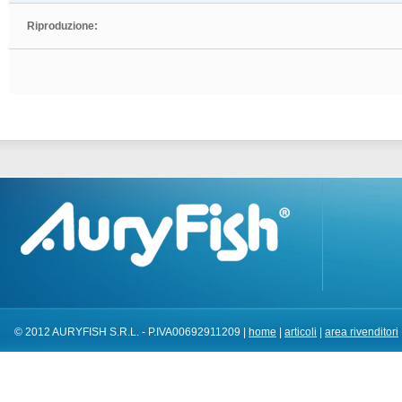
Riproduzione:
© 2012 AURYFISH S.R.L. - P.IVA00692911209 |
home
|
articoli
|
area rivenditori