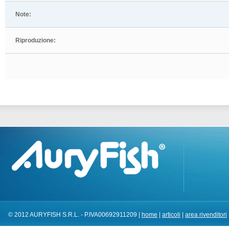
Note:
Riproduzione:
© 2012 AURYFISH S.R.L. - P.IVA00692911209 |
home
|
articoli
|
area rivenditori