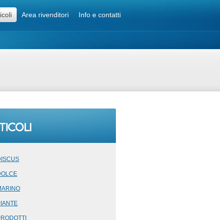
icoli
Area rivenditori
Info e contatti
DISCUS
DOLCE
MARINO
PIANTE
PRODOTTI