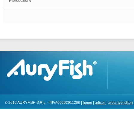
Riproduzione:
© 2012 AURYFISH S.R.L. - P.IVA00692911209 |
home
|
articoli
|
area rivenditori