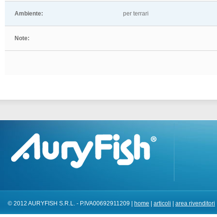
Ambiente:
per terrari
Note:
© 2012 AURYFISH S.R.L. - P.IVA00692911209 |
home
|
articoli
|
area rivenditori