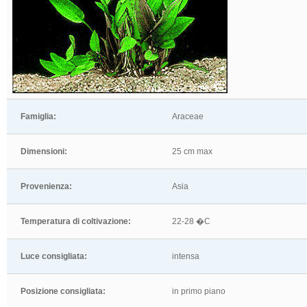
Famiglia:
Araceae
Dimensioni:
25 cm max
Provenienza:
Asia
Temperatura di coltivazione:
22-28 �C
Luce consigliata:
intensa
Posizione consigliata:
in primo piano