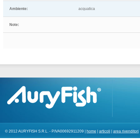
Ambiente:
acquatica
Note:
© 2012 AURYFISH S.R.L. - P.IVA00692911209 |
home
|
articoli
|
area rivenditori