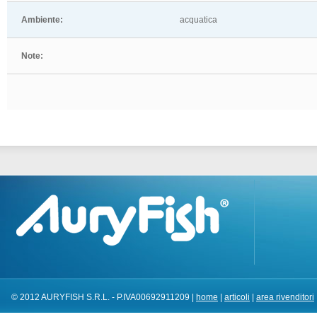
Ambiente:
acquatica
Note:
© 2012 AURYFISH S.R.L. - P.IVA00692911209 |
home
|
articoli
|
area rivenditori